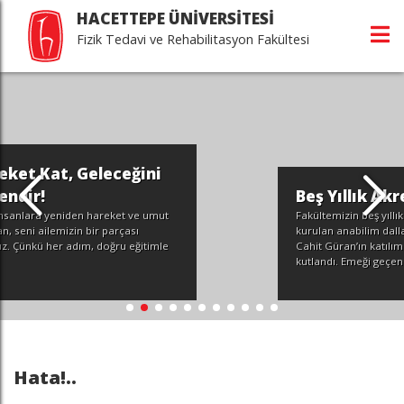
HACETTEPE ÜNİVERSİTESİ
Fizik Tedavi ve Rehabilitasyon Fakültesi
ğini
Beş Yıllık Akreditasyon Başarı
 ve umut
Fakültemizin beş yıllık akreditasyon başarısı ve 
sı
kurulan anabilim dalları, Rektörümüz Prof. Dr
eğitimle
Cahit Güran’ın katılımıyla düzenlenen program
kutlandı. Emeği geçen herkese teşekkür ederiz.
Hata!..