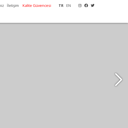
miz
İletişim
Kalite Güvencesi
TR
EN