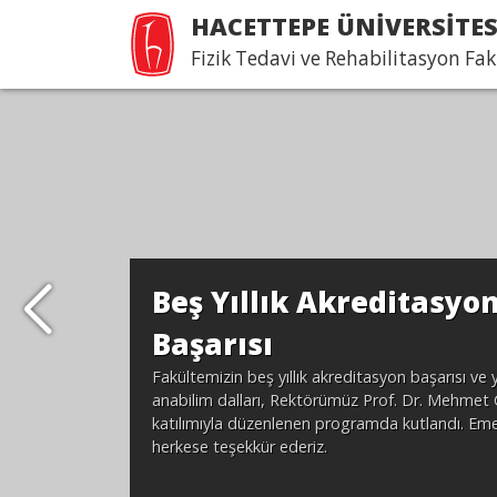
HACETTEPE ÜNİVERSİTES
Fizik Tedavi ve Rehabilitasyon Fak
Beş Yıllık Akreditasyo
Başarısı
Fakültemizin beş yıllık akreditasyon başarısı ve 
anabilim dalları, Rektörümüz Prof. Dr. Mehmet 
katılımıyla düzenlenen programda kutlandı. Em
herkese teşekkür ederiz.