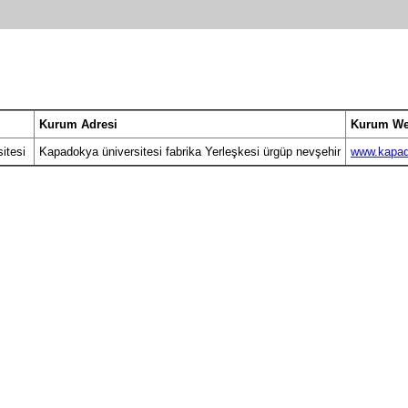
Kurum Adresi
Kurum We
sitesi
Kapadokya üniversitesi fabrika Yerleşkesi ürgüp nevşehir
www.kapad