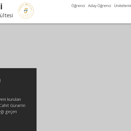
İ
Öğrenci
Aday Öğrenci
Üniteleri
ültesi
n
yeni kurulan
Cahit Güran’ın
eği geçen