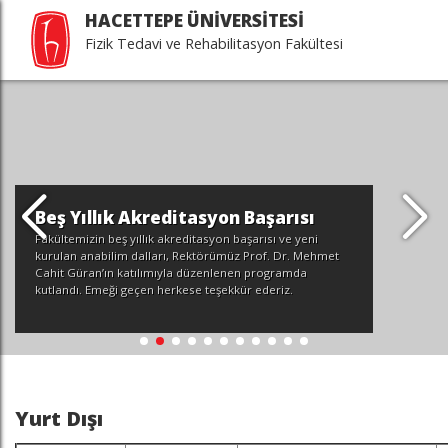
HACETTEPE ÜNİVERSİTESİ
Fizik Tedavi ve Rehabilitasyon Fakültesi
Beş Yıllık Akreditasyon Başarısı
Fakültemizin beş yıllık akreditasyon başarısı ve yeni
kurulan anabilim dalları, Rektörümüz Prof. Dr. Mehmet
Cahit Güran’ın katılımıyla düzenlenen programda
kutlandı. Emeği geçen herkese teşekkür ederiz.
Yurt Dışı