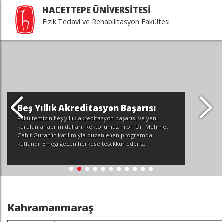
HACETTEPE ÜNİVERSİTESİ
Fizik Tedavi ve Rehabilitasyon Fakültesi
Beş Yıllık Akreditasyon Başarısı
Fakültemizin beş yıllık akreditasyon başarısı ve yeni
kurulan anabilim dalları, Rektörümüz Prof. Dr. Mehmet
Cahit Güran’ın katılımıyla düzenlenen programda
kutlandı. Emeği geçen herkese teşekkür ederiz.
Kahramanmaraş