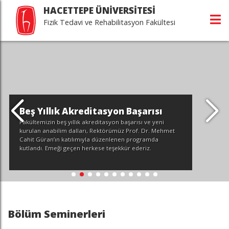
HACETTEPE ÜNİVERSİTESİ
Fizik Tedavi ve Rehabilitasyon Fakültesi
Beş Yıllık Akreditasyon Başarısı
Fakültemizin beş yıllık akreditasyon başarısı ve yeni
kurulan anabilim dalları, Rektörümüz Prof. Dr. Mehmet
Cahit Güran’ın katılımıyla düzenlenen programda
kutlandı. Emeği geçen herkese teşekkür ederiz.
Bölüm Seminerleri