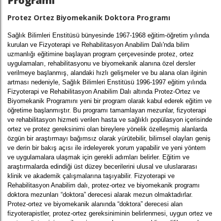
Programı
Protez Ortez Biyomekanik Doktora Programı
Sağlık Bilimleri Enstitüsü bünyesinde 1967-1968 eğitim-öğretim yılında
kurulan ve Fizyoterapi ve Rehabilitasyon Anabilim Dalı'nda bilim
uzmanlığı eğitimine başlayan program çerçevesinde protez, ortez
uygulamaları, rehabilitasyonu ve biyomekanik alanına özel dersler
verilmeye başlanmış, alandaki hızlı gelişmeler ve bu alana olan ilginin
artması nedeniyle, Sağlık Bilimleri Enstitüsü 1996-1997 eğitim yılında
Fizyoterapi ve Rehabilitasyon Anabilim Dalı altında Protez-Ortez ve
Biyomekanik Programını yeni bir program olarak kabul ederek eğitim ve
öğretime başlanmıştır. Bu programı tamamlayan mezunlar, fizyoterapi
ve rehabilitasyon hizmeti verilen hasta ve sağlıklı popülasyon içerisinde
ortez ve protez gereksinimi olan bireylere yönelik özelleşmiş alanlarda
özgün bir araştırmayı bağımsız olarak yürütebilir, bilimsel olayları geniş
ve derin bir bakış açısı ile irdeleyerek yorum yapabilir ve yeni yöntem
ve uygulamalara ulaşmak için gerekli adımları belirler. Eğitim ve
araştırmalarda edindiği üst düzey becerilerini ulusal ve uluslararası
klinik ve akademik çalışmalarına taşıyabilir. Fizyoterapi ve
Rehabilitasyon Anabilim dalı, protez-ortez ve biyomekanik programı
doktora mezunları “doktora” derecesi alarak mezun olmaktadırlar.
Protez-ortez ve biyomekanik alanında “doktora” derecesi alan
fizyoterapistler, protez-ortez gereksiniminin belirlenmesi, uygun ortez ve