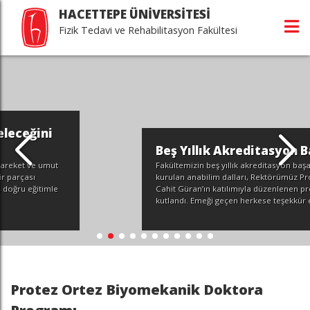
HACETTEPE ÜNİVERSİTESİ
Fizik Tedavi ve Rehabilitasyon Fakültesi
Beş Yıllık Akreditasyon Başarısı
Fakültemizin beş yıllık akreditasyon başarısı ve yeni
kurulan anabilim dalları, Rektörümüz Prof. Dr. Mehmet
Cahit Güran’ın katılımıyla düzenlenen programda
kutlandı. Emeği geçen herkese teşekkür ederiz.
Protez Ortez Biyomekanik Doktora