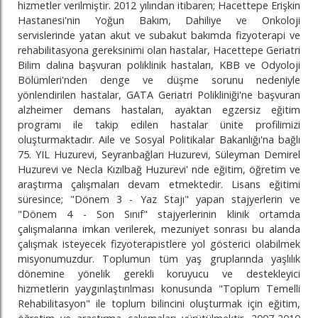
hizmetler verilmiştir. 2012 yılından itibaren; Hacettepe Erişkin
Hastanesi'nin Yoğun Bakım, Dahiliye ve Onkoloji
servislerinde yatan akut ve subakut bakımda fizyoterapi ve
rehabilitasyona gereksinimi olan hastalar, Hacettepe Geriatri
Bilim dalına başvuran poliklinik hastaları, KBB ve Odyoloji
Bölümleri'nden denge ve düşme sorunu nedeniyle
yönlendirilen hastalar, GATA Geriatri Polikliniği'ne başvuran
alzheimer demans hastaları, ayaktan egzersiz eğitim
programı ile takip edilen hastalar ünite profilimizi
oluşturmaktadır. Aile ve Sosyal Politikalar Bakanlığı'na bağlı
75. YIL Huzurevi, Seyranbağları Huzurevi, Süleyman Demirel
Huzurevi ve Necla Kızılbağ Huzurevi' nde eğitim, öğretim ve
araştırma çalışmaları devam etmektedir. Lisans eğitimi
süresince; "Dönem 3 - Yaz Stajı" yapan stajyerlerin ve
"Dönem 4 - Son Sınıf" stajyerlerinin klinik ortamda
çalışmalarına imkan verilerek, mezuniyet sonrası bu alanda
çalışmak isteyecek fizyoterapistlere yol gösterici olabilmek
misyonumuzdur. Toplumun tüm yaş gruplarında yaşlılık
dönemine yönelik gerekli koruyucu ve destekleyici
hizmetlerin yaygınlaştırılması konusunda "Toplum Temelli
Rehabilitasyon" ile toplum bilincini oluşturmak için eğitim,