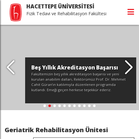
HACETTEPE ÜNİVERSİTESİ
Fizik Tedavi ve Rehabilitasyon Fakültesi
Beş Yıllık Akreditasyon Başarısı
Fakültemizin beş yıllık akreditasyon başarısı ve yeni
kurulan anabilim dalları, Rektörümüz Prof. Dr. Mehmet
Cahit Güran’ın katılımıyla düzenlenen programda
kutlandı. Emeği geçen herkese teşekkür ederiz.
Geriatrik Rehabilitasyon Ünitesi